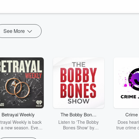
mocenské poměry v zemi i armádě. Prosadil rozsáhlou obměnu vlády,
velitele armády. „Prezident tím v očích veřejnosti hodně utrpěl,“ říká
See More
Betrayal Weekly
The Bobby Bones
Crime 
Show
trayal Weekly is back
Listen to 'The Bobby
Does heari
r a new season. Every
Bones Show' by
true crime 
Thursday, Betrayal
downloading the daily full
leave you s
ekly shares first-hand
replay.
internet fo