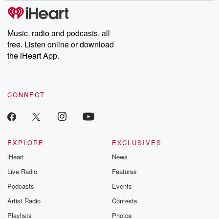
subscribe to Dateline
by Andrea Gun
Premium for ad-free
this weekly on
listening and exclusive
series digs into re
Music, radio and podcasts, all
bonus content:
stories of betray
DatelinePremium.com
the aftermath.
free. Listen online or download
stories of double
the iHeart App.
to dark discove
these are cauti
tales and accou
resilience agains
CONNECT
odds. From t
producers of 
critically accl
Betrayal seri
Betrayal Weekly
new episodes e
EXPLORE
EXCLUSIVES
Thursday. If you would
iHeart
News
like to share your
you can reach o
Live Radio
Features
the Betrayal Te
emailing them
Podcasts
Events
betrayalpod@gm
Artist Radio
Contests
m and follow u
Instagram a
Playlists
Photos
@betrayalpod