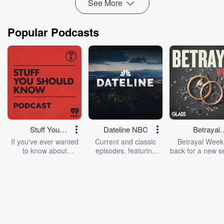
See More
Popular Podcasts
Stuff You
Dateline NBC
Betrayal
Should Know
Weekly
If you've ever wanted
Current and classic
Betrayal Weekl
to know about
episodes, featuring
back for a new s
champagne, satanism,
compelling true-crime
Every Thursd
the Stonewall Uprising,
mysteries, powerful
Betrayal Wee
chaos theory, LSD, El
documentaries and in-
shares first-h
Nino, true crime and
depth investigations.
accounts of br
Rosa Parks, then look
Follow now to get the
trust, shocki
no further. Josh and
latest episodes of
deceptions, an
Chuck have you
Dateline NBC
trail of destructi
covered.
completely free, or
leave behind. H