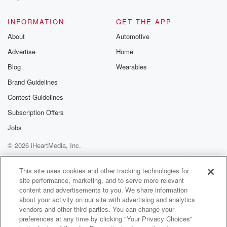
@glasspodcas
Please join o
INFORMATION
GET THE APP
Substack for addi
exclusive cont
About
Automotive
curated boo
Advertise
Home
recommendation
community
Blog
Wearables
discussions. Si
FREE by clicking
Brand Guidelines
link Beyond Bet
Contest Guidelines
Substack. Join
community dedi
Subscription Offers
to truth, resilien
healing. Your v
Jobs
matters! Be a pa
© 2026 iHeartMedia, Inc.
our Betrayal jou
Substack.
Help
Privacy Policy
Your Privacy Choices
Terms of Use
AdChoices
This site uses cookies and other tracking technologies for
site performance, marketing, and to serve more relevant
content and advertisements to you. We share information
about your activity on our site with advertising and analytics
vendors and other third parties. You can change your
preferences at any time by clicking "Your Privacy Choices"