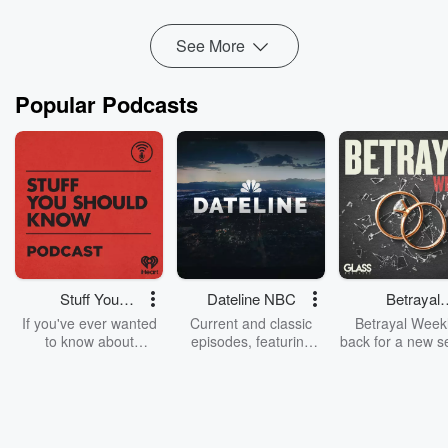
Read more
See More
Popular Podcasts
Stuff You
Dateline NBC
Betrayal
Should Know
Weekly
If you've ever wanted
Current and classic
Betrayal Weekl
to know about
episodes, featuring
back for a new s
champagne, satanism,
compelling true-crime
Every Thursd
the Stonewall Uprising,
mysteries, powerful
Betrayal Wee
chaos theory, LSD, El
documentaries and in-
shares first-h
Nino, true crime and
depth investigations.
accounts of br
Rosa Parks, then look
Follow now to get the
trust, shocki