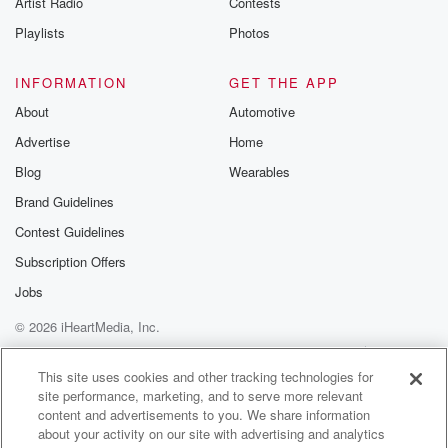
Artist Radio
Contests
m and follow u
Instagram a
Playlists
Photos
@betrayalpod
@glasspodcas
Please join o
INFORMATION
GET THE APP
Substack for addi
exclusive cont
About
Automotive
curated boo
Advertise
Home
recommendation
community
Blog
Wearables
discussions. Si
FREE by clicking
Brand Guidelines
link Beyond Bet
Contest Guidelines
Substack. Join
community dedi
Subscription Offers
to truth, resilien
healing. Your v
Jobs
matters! Be a pa
© 2026 iHeartMedia, Inc.
our Betrayal jou
Substack.
Help
Privacy Policy
Your Privacy Choices
Terms of Use
AdChoices
This site uses cookies and other tracking technologies for
site performance, marketing, and to serve more relevant
content and advertisements to you. We share information
about your activity on our site with advertising and analytics