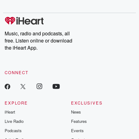
no further. Josh and
latest episodes of
deceptions, an
Chuck have you
Dateline NBC
trail of destructi
covered.
completely free, or
leave behind. H
subscribe to Dateline
by Andrea Gun
Premium for ad-free
this weekly on
listening and exclusive
series digs into re
Music, radio and podcasts, all
bonus content:
stories of betray
DatelinePremium.com
the aftermath.
free. Listen online or download
stories of double
the iHeart App.
to dark discove
these are cauti
tales and accou
resilience agains
CONNECT
odds. From t
producers of 
critically accl
Betrayal seri
Betrayal Weekly
new episodes e
EXPLORE
EXCLUSIVES
Thursday. If you would
iHeart
News
like to share your
you can reach o
Live Radio
Features
the Betrayal Te
emailing them
Podcasts
Events
betrayalpod@gm