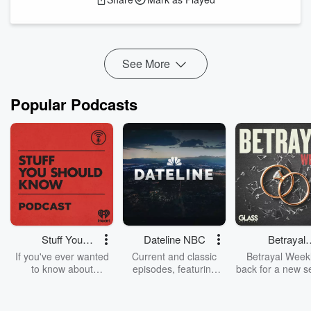
Warum hat es literarische Fantasy in Deutschland so
schwer?
Was fasziniert Noah so daran, Phantastik zu schreiben?
Al...
Read more
See More
Popular Podcasts
Stuff You
Dateline NBC
Betrayal
Should Know
Weekly
If you've ever wanted
Current and classic
Betrayal Weekl
to know about
episodes, featuring
back for a new s
champagne, satanism,
compelling true-crime
Every Thursd
the Stonewall Uprising,
mysteries, powerful
Betrayal Wee
chaos theory, LSD, El
documentaries and in-
shares first-h