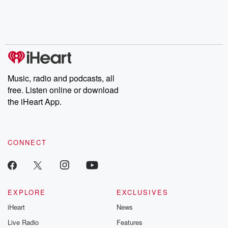
Nino, true crime and
depth investigations.
accounts of br
Rosa Parks, then look
Follow now to get the
trust, shocki
no further. Josh and
latest episodes of
deceptions, an
Chuck have you
Dateline NBC
trail of destructi
covered.
completely free, or
leave behind. H
subscribe to Dateline
by Andrea Gun
Premium for ad-free
this weekly on
listening and exclusive
series digs into re
Music, radio and podcasts, all
bonus content:
stories of betray
DatelinePremium.com
the aftermath.
free. Listen online or download
stories of double
the iHeart App.
to dark discove
these are cauti
tales and accou
resilience agains
CONNECT
odds. From t
producers of 
critically accl
Betrayal seri
Betrayal Weekly
new episodes e
EXPLORE
EXCLUSIVES
Thursday. If you would
iHeart
News
like to share your
you can reach o
Live Radio
Features
the Betrayal Te