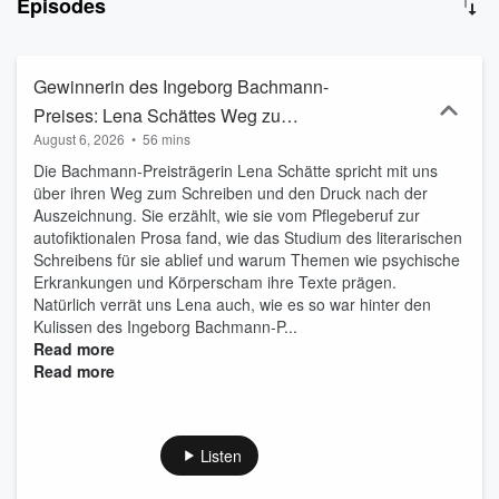
Episodes
unberühmte Autorinnen, die aber gut verwurzelt sind in der
Selfpublishing- und Buchbubble. Daraus lässt sich doch etwas
machen. Es gibt nicht die ultimativen Ratschläge von
selbsternannten Gurus, sondern persönliche Gespräche
Gewinnerin des Ingeborg Bachmann-
untereinander und mit illustren Gästen, die alle unterschiedliche
Preises: Lena Schättes Weg zu
Sichtweise beizutragen haben. So kommt es auf sehr
August 6, 2026
•
56 mins
Autofiktion und hoher Literatur
unterhaltsamen Weg zu neuen Einblicken, hilfreichen
Erkenntnissen und unbekannten Anekdoten rund um das
Die Bachmann-Preisträgerin Lena Schätte spricht mit uns
Schreiben und Veröffentlichen von Büchern. Dabei schrecken wir
über ihren Weg zum Schreiben und den Druck nach der
weder davor zurück tiefer nachzufragen, noch unser eigenes
Auszeichnung. Sie erzählt, wie sie vom Pflegeberuf zur
Scheitern zu dokumentieren.
autofiktionalen Prosa fand, wie das Studium des literarischen
Schreibens für sie ablief und warum Themen wie psychische
Erkrankungen und Körperscham ihre Texte prägen.
Natürlich verrät uns Lena auch, wie es so war hinter den
Kulissen des Ingeborg Bachmann-P...
Read more
Read more
Listen