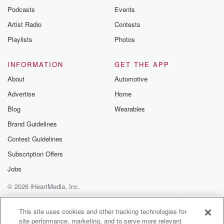
emailing them
Podcasts
Events
betrayalpod@gm
Artist Radio
Contests
m and follow u
Instagram a
Playlists
Photos
@betrayalpod
@glasspodcas
Please join o
INFORMATION
GET THE APP
Substack for addi
exclusive cont
About
Automotive
curated boo
Advertise
Home
recommendation
community
Blog
Wearables
discussions. Si
FREE by clicking
Brand Guidelines
link Beyond Bet
Contest Guidelines
Substack. Join
community dedi
Subscription Offers
to truth, resilien
healing. Your v
Jobs
matters! Be a pa
© 2026 iHeartMedia, Inc.
our Betrayal jou
Substack.
Help
Privacy Policy
Your Privacy Choices
Terms of Use
AdChoices
This site uses cookies and other tracking technologies for
site performance, marketing, and to serve more relevant