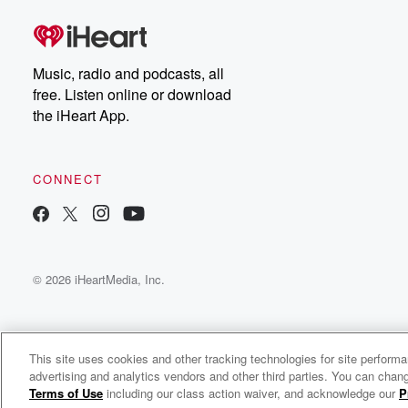
Dateline Premium for ad-
on
free listening and
real
exclusive bonus content:
an
DatelinePremium.com
st
da
Music, radio and podcasts, all
ar
free. Listen online or download
a
the iHeart App.
a
Be
CONNECT
epi
If 
you
ou
© 2026 iHeartMedia, Inc.
be
@gl
This site uses cookies and other tracking technologies for site perform
advertising and analytics vendors and other third parties. You can chang
DJ MJM Podcast
Terms of Use
including our class action waiver, and acknowledge our
P
c