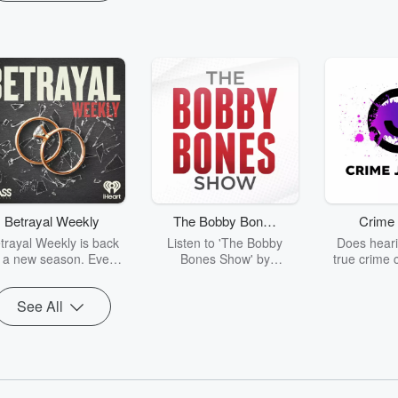
Betrayal Weekly
The Bobby Bones
Crime 
Show
trayal Weekly is back
Listen to 'The Bobby
Does heari
r a new season. Every
Bones Show' by
true crime 
Thursday, Betrayal
downloading the daily full
leave you s
ekly shares first-hand
replay.
internet fo
See All
ounts of broken trust,
behind the 
cking deceptions, and
into your n
he trail of destruction
with Crime J
they leave behind.
Monday, joi
Hosted by Andrea
Ashley Flo
Gunning, this weekly
unravels all 