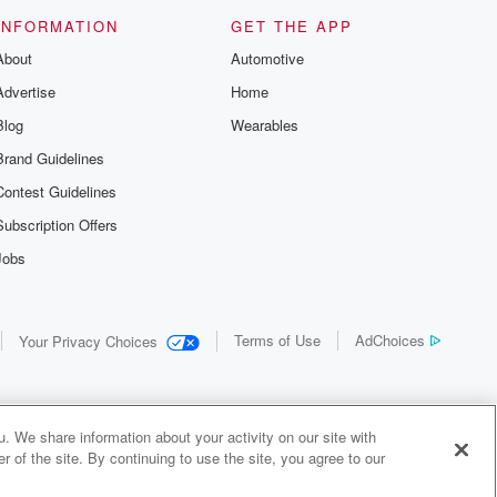
us and
d true crime
INFORMATION
GET THE APP
r best friend
About
Automotive
. From cold
sing persons
Advertise
Home
es in our
 who seek
Blog
Wearables
me Junkie is
Brand Guidelines
nation for
 stories you
Contest Guidelines
r anywhere
er you're a
Subscription Offers
true crime
Jobs
r new to the
 find yourself
of your seat
new episode
Terms of Use
AdChoices
Your Privacy Choices
. If you can
enough true
gratulations,
 your people.
o join a
. We share information about your activity on our site with
 of Crime
 of the site. By continuing to use the site, you agree to our
me Junkie is
y Audiochuck