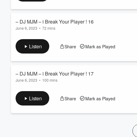
60%
– DJ MJM – i Break Your Player ! 16
June 6, 2023
•
72 mins
Listen
Share
Mark as Played
– DJ MJM – i Break Your Player ! 17
June 6, 2023
•
100 mins
Listen
Share
Mark as Played