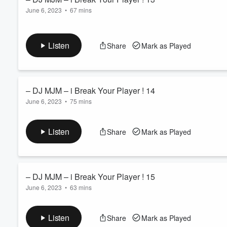
MJM est là pour vous montrer 
June 6, 2023
•
67 mins
émotion, une histoire. Ressen
podcast de DJ MJM. Abonnez-
l'univers sonore d'un maître 
Listen
Share
Mark as Played
– DJ MJM – i Break Your Player ! 14
June 6, 2023
•
75 mins
Listen
Share
Mark as Played
– DJ MJM – i Break Your Player ! 15
June 6, 2023
•
63 mins
Listen
Share
Mark as Played
Volume