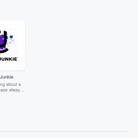
Junkie
ng about a
case always
couring the
r the truth
story? Dive
ext mystery
unkie. Every
n your host
wers as she
the details of