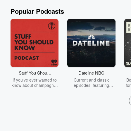
Popular Podcasts
Stuff You Should
Dateline NBC
Know
If you've ever wanted to
Current and classic
Be
know about champagne,
episodes, featuring
fo
satanism, the Stonewall
compelling true-crime
Uprising, chaos theory,
mysteries, powerful
We
LSD, El Nino, true crime
documentaries and in-
acc
and Rosa Parks, then
depth investigations.
sho
look no further. Josh and
Follow now to get the
t
Chuck have you covered.
latest episodes of
Dateline NBC completely
free, or subscribe to