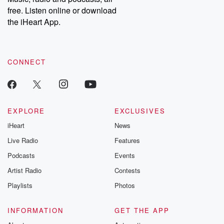
DatelinePremium.com
the aftermath.
free. Listen online or download
stories of double
the iHeart App.
to dark discove
these are cauti
tales and accou
resilience agains
CONNECT
odds. From t
producers of 
critically accl
Betrayal seri
Betrayal Weekly
new episodes e
EXPLORE
EXCLUSIVES
Thursday. If you would
iHeart
News
like to share your
you can reach o
Live Radio
Features
the Betrayal Te
emailing them
Podcasts
Events
betrayalpod@gm
Artist Radio
Contests
m and follow u
Instagram a
Playlists
Photos
@betrayalpod
@glasspodcas
Please join o
INFORMATION
GET THE APP
Substack for addi