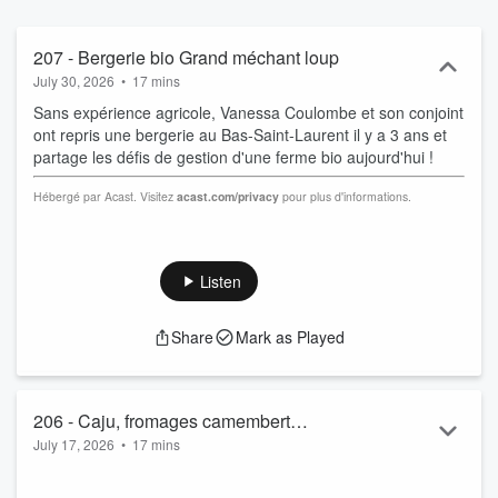
207 - Bergerie bio Grand méchant loup
July 30, 2026
•
17 mins
Sans expérience agricole, Vanessa Coulombe et son conjoint
ont repris une bergerie au Bas-Saint-Laurent il y a 3 ans et
partage les défis de gestion d'une ferme bio aujourd'hui !
Hébergé par Acast. Visitez
acast.com/privacy
pour plus d'informations.
Listen
Share
Mark as Played
206 - Caju, fromages camembert
July 17, 2026
•
17 mins
végétaliens
Emanuelle Poisson a créé Cajù faute de trouver des