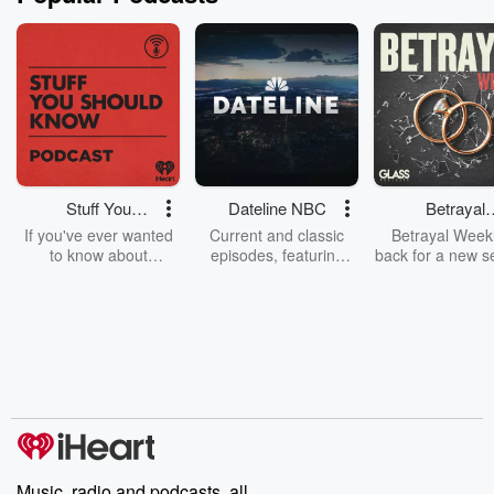
Stuff You
Dateline NBC
Betrayal
Should Know
Weekly
If you've ever wanted
Current and classic
Betrayal Weekl
to know about
episodes, featuring
back for a new s
champagne, satanism,
compelling true-crime
Every Thursd
the Stonewall Uprising,
mysteries, powerful
Betrayal Wee
chaos theory, LSD, El
documentaries and in-
shares first-h
Nino, true crime and
depth investigations.
accounts of br
Rosa Parks, then look
Follow now to get the
trust, shocki
no further. Josh and
latest episodes of
deceptions, an
Chuck have you
Dateline NBC
trail of destructi
covered.
completely free, or
leave behind. H
subscribe to Dateline
by Andrea Gun
Premium for ad-free
this weekly on
listening and exclusive
series digs into re
Music, radio and podcasts, all
bonus content:
stories of betray