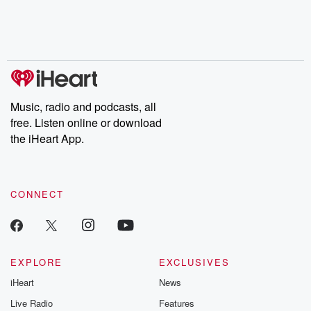
Nino, true crime and
depth investigations.
accounts of br
Rosa Parks, then look
Follow now to get the
trust, shocki
no further. Josh and
latest episodes of
deceptions, an
Chuck have you
Dateline NBC
trail of destructi
covered.
completely free, or
leave behind. H
subscribe to Dateline
by Andrea Gun
Premium for ad-free
this weekly on
listening and exclusive
series digs into re
Music, radio and podcasts, all
bonus content:
stories of betray
DatelinePremium.com
the aftermath.
free. Listen online or download
stories of double
the iHeart App.
to dark discove
these are cauti
tales and accou
resilience agains
CONNECT
odds. From t
producers of 
critically accl
Betrayal seri
Betrayal Weekly
new episodes e
EXPLORE
EXCLUSIVES
Thursday. If you would
iHeart
News
like to share your
you can reach o
Live Radio
Features
the Betrayal Te