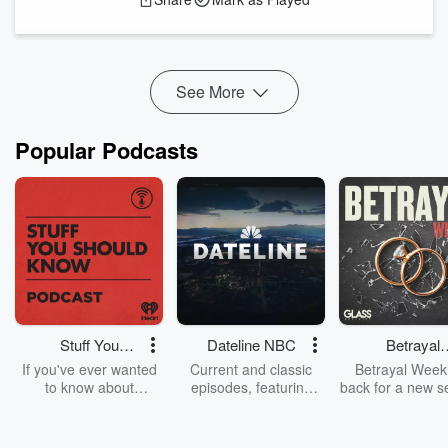
LinkedIn: https://www.linkedin.com/in/leopoldoreyesoficial
Telegram: https://t.me/ecuentrapazinteriorconleopoldo
Gracias con el alma. Siempre te deseo lo mejor...¡Cuídate...
Read more
See More
Popular Podcasts
Stuff You
Dateline NBC
Betrayal
Should Know
Weekly
If you've ever wanted
Current and classic
Betrayal Weekl
to know about
episodes, featuring
back for a new s
champagne, satanism,
compelling true-crime
Every Thursd
the Stonewall Uprising,
mysteries, powerful
Betrayal Wee
chaos theory, LSD, El
documentaries and in-
shares first-h