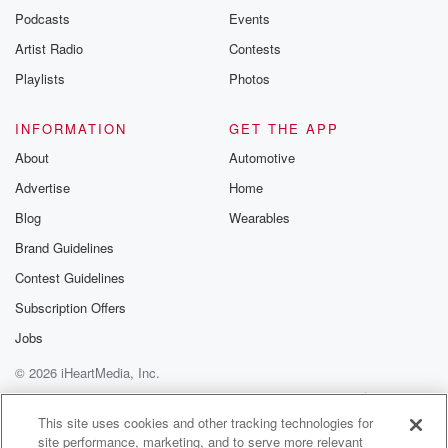
emailing them
Podcasts
Events
betrayalpod@gm
Artist Radio
Contests
m and follow u
Instagram a
Playlists
Photos
@betrayalpod
@glasspodcas
Please join o
INFORMATION
GET THE APP
Substack for addi
exclusive cont
About
Automotive
curated boo
Advertise
Home
recommendation
community
Blog
Wearables
discussions. Si
FREE by clicking
Brand Guidelines
link Beyond Bet
Contest Guidelines
Substack. Join
community dedi
Subscription Offers
to truth, resilien
healing. Your v
Jobs
matters! Be a pa
© 2026 iHeartMedia, Inc.
our Betrayal jou
Substack.
Help
Privacy Policy
Your Privacy Choices
Terms of Use
AdChoices
This site uses cookies and other tracking technologies for
site performance, marketing, and to serve more relevant