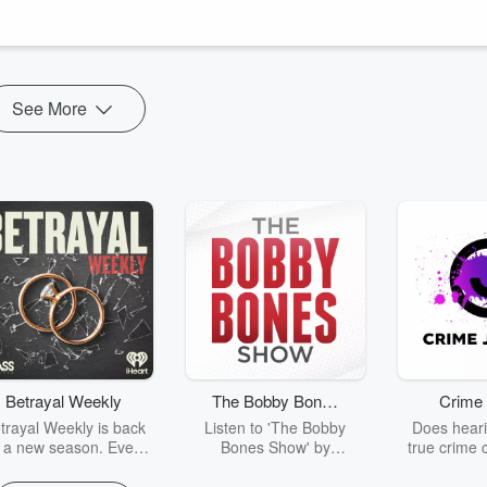
ces ou formations suivies dans les derniers mois. Nous parlons
Canada. Ce dernier nous explique le phénomène des anciens Canadien
See More
Betrayal Weekly
The Bobby Bones
Crime 
Show
trayal Weekly is back
Listen to 'The Bobby
Does heari
r a new season. Every
Bones Show' by
true crime 
Thursday, Betrayal
downloading the daily full
leave you s
ekly shares first-hand
replay.
internet fo