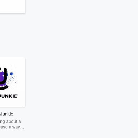
s
Junkie
ng about a
case always
couring the
r the truth