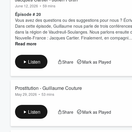
June 12, 2026
•
59 mins
Épisode # 20
Vous avez des questions ou des suggestions pour nous ? Écri
Dans cette épisode, Guillaume nous parle de trois conférences 
dans la région de Vaudreuil-Soulanges. Nous parlons ensuite 
Nouvelle-France : Jacques Cartier. Finalement, en compagni...
Read more
Listen
Share
Mark as Played
Prostitution - Guillaume Couture
May 29, 2026
•
53 mins
Épisode # 19
Vous avez des questions ou des suggestions pour nous ? Écri
Listen
Share
Mark as Played
Dans cette épisode, Guillaume nous parle de l'éventuel retou
trouve en Oklahoma. Nous avons ensuite une discussion très en
Accepté ? De quelle façon nos ancêtre apposaient...