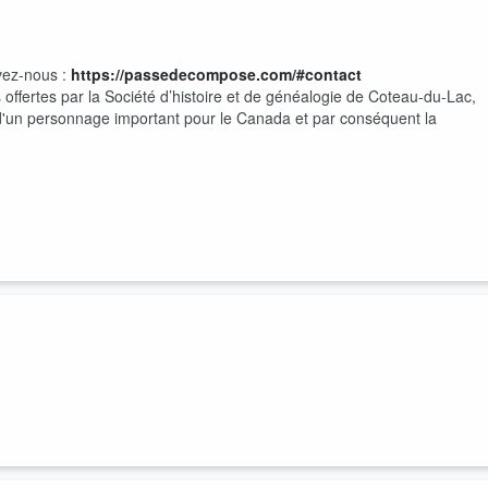
vez-nous :
https://passedecompose.com/#contact
offertes par la Société d’histoire et de généalogie de Coteau-du-Lac,
d'un personnage important pour le Canada et par conséquent la
vez-nous :
https://passedecompose.com/#contact
r chez-nous du Codex Canadensis , un morceau de notre histoire qui se
richissante sur la prostitution en Nouvelle-France. Était-ce répandu ?