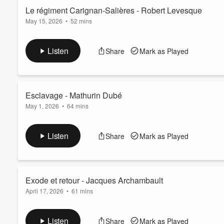
Read more
Le régiment Carignan-Salières - Robert Levesque
May 15, 2026
•
52 mins
Volume
60%
Épisode # 18
Vous avez des questions ou des suggestions pour nous ? Écr
Listen
Share
Mark as Played
Dans notre actualité généalogique nous parlons de la sortie d
Leblanc. Ce groupe originaire du nord du Nouveau-Brunswick 
Dans cet épisode, nous avons encore la ch...
Read more
Esclavage - Mathurin Dubé
May 1, 2026
•
64 mins
Épisode # 17
Vous avez des questions ou des suggestions pour nous ? Écr
Listen
Share
Mark as Played
Dans notre actualité généalogique, nous parlons d'artéfacts dé
inuits. Par la suite nous avons une discussion aussi intéressa
spécialiste de l'esclavage à l'époque de l...
Read more
Exode et retour - Jacques Archambault
April 17, 2026
•
61 mins
Épisode # 16
Vous avez des questions ou des suggestions pour nous ? Écr
Listen
Share
Mark as Played