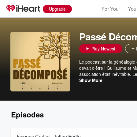
For You
Your
Upgrade
Passé Déco
Play Newest
Le podcast sur la généalogie e
devait d'être ! Guillaume et M
association était inévitable. 
généalogie et d'histoire du Qu
Show More
la flamme de l'amour de nos 
Episodes
Jacques Cartier - Julien Fortin