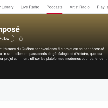
 Library
Live Radio
Podcasts
Artist Radio
Playli
mposé
Follow
t l'histoire du Québec par excellence !Le projet est né par nécessité... 
artin sont tellement passionnés de généalogie et d'histoire, que leur
Leur projet commun : utiliser les plateformes modernes pour parler de
ébec. Passé Décomposé, c'est la matérialisation d'un désir profond : at
racinesÉcrivez-nous : https://passedecompose.com/#contact