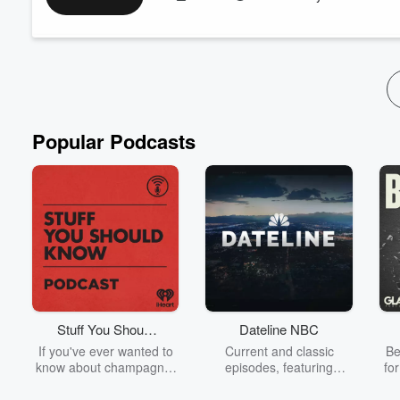
Dans cet épisode, Martin nous relate les différentes conféren
également avec Michel-Félix Tremblay, journaliste à Radio-
français , aux USA depuis quelques générat...
Read more
Popular Podcasts
Stuff You Should
Dateline NBC
Know
If you've ever wanted to
Current and classic
Be
know about champagne,
episodes, featuring
fo
satanism, the Stonewall
compelling true-crime
Uprising, chaos theory,
mysteries, powerful
We