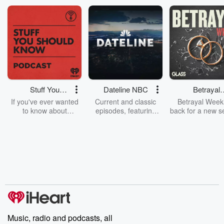
Stuff You
Dateline NBC
Betrayal
Should Know
Weekly
If you've ever wanted
Current and classic
Betrayal Weekl
to know about
episodes, featuring
back for a new s
champagne, satanism,
compelling true-crime
Every Thursd
the Stonewall Uprising,
mysteries, powerful
Betrayal Wee
chaos theory, LSD, El
documentaries and in-
shares first-h
Nino, true crime and
depth investigations.
accounts of br
Rosa Parks, then look
Follow now to get the
trust, shocki
no further. Josh and
latest episodes of
deceptions, an
Chuck have you
Dateline NBC
trail of destructi
covered.
completely free, or
leave behind. H
subscribe to Dateline
by Andrea Gun
Premium for ad-free
this weekly on
listening and exclusive
series digs into re
Music, radio and podcasts, all
bonus content:
stories of betray