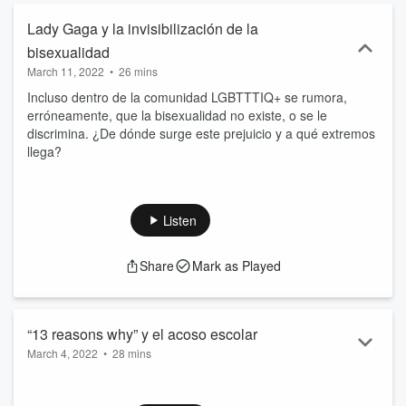
Lady Gaga y la invisibilización de la
bisexualidad
March 11, 2022
•
26 mins
Incluso dentro de la comunidad LGBTTTIQ+ se rumora,
erróneamente, que la bisexualidad no existe, o se le
discrimina. ¿De dónde surge este prejuicio y a qué extremos
llega?
Listen
Share
Mark as Played
“13 reasons why” y el acoso escolar
March 4, 2022
•
28 mins
En algunos de los dramas juveniles más populares, el
bullying, o acoso escolar, es parte central de la trama. En