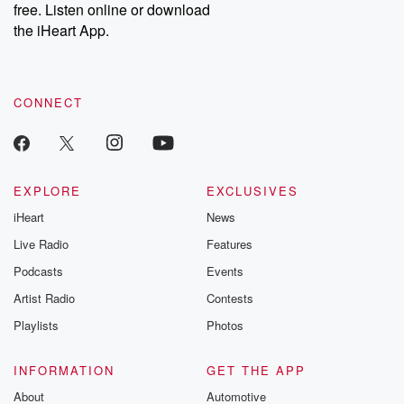
DatelinePremium.com
the aftermath.
free. Listen online or download
stories of double
the iHeart App.
to dark discove
these are cauti
tales and accou
resilience agains
CONNECT
odds. From t
producers of 
critically accl
Betrayal seri
Betrayal Weekly
new episodes e
EXPLORE
EXCLUSIVES
Thursday. If you would
iHeart
News
like to share your
you can reach o
Live Radio
Features
the Betrayal Te
emailing them
Podcasts
Events
betrayalpod@gm
Artist Radio
Contests
m and follow u
Instagram a
Playlists
Photos
@betrayalpod
@glasspodcas
Please join o
INFORMATION
GET THE APP
Substack for addi
exclusive cont
About
Automotive