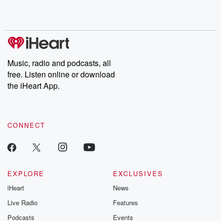
Rosa Parks, then look
Follow now to get the
trust, shocki
no further. Josh and
latest episodes of
deceptions, an
Chuck have you
Dateline NBC
trail of destructi
covered.
completely free, or
leave behind. H
subscribe to Dateline
by Andrea Gun
Premium for ad-free
this weekly on
listening and exclusive
series digs into re
Music, radio and podcasts, all
bonus content:
stories of betray
DatelinePremium.com
the aftermath.
free. Listen online or download
stories of double
the iHeart App.
to dark discove
these are cauti
tales and accou
resilience agains
CONNECT
odds. From t
producers of 
critically accl
Betrayal seri
Betrayal Weekly
new episodes e
EXPLORE
EXCLUSIVES
Thursday. If you would
iHeart
News
like to share your
you can reach o
Live Radio
Features
the Betrayal Te
emailing them
Podcasts
Events