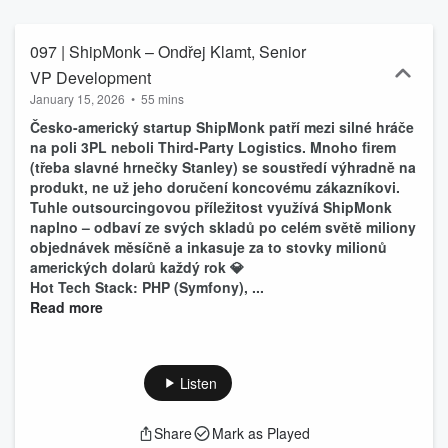
českého podcastu o technologiích a SW developmentu.
097 | ShipMonk – Ondřej Klamt, Senior
VP Development
January 15, 2026
•
55 mins
Česko-americký startup ShipMonk patří mezi silné hráče
na poli 3PL neboli Third-Party Logistics. Mnoho firem
(třeba slavné hrnečky Stanley) se soustředí výhradně na
produkt, ne už jeho doručení koncovému zákazníkovi.
Tuhle outsourcingovou příležitost využívá ShipMonk
naplno – odbaví ze svých skladů po celém světě miliony
objednávek měsíčně a inkasuje za to stovky milionů
amerických dolarů každý rok 💎
Hot Tech Stack: PHP (Symfony), ...
Read more
Listen
Share
Mark as Played