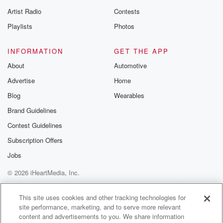
betrayalpod@gm
Artist Radio
Contests
m and follow u
Instagram a
Playlists
Photos
@betrayalpod
@glasspodcas
Please join o
INFORMATION
GET THE APP
Substack for addi
exclusive cont
About
Automotive
curated boo
Advertise
Home
recommendation
community
Blog
Wearables
discussions. Si
FREE by clicking
Brand Guidelines
link Beyond Bet
Contest Guidelines
Substack. Join
community dedi
Subscription Offers
to truth, resilien
healing. Your v
Jobs
matters! Be a pa
© 2026 iHeartMedia, Inc.
our Betrayal jou
Substack.
Help
Privacy Policy
Your Privacy Choices
Terms of Use
AdChoices
This site uses cookies and other tracking technologies for
site performance, marketing, and to serve more relevant
content and advertisements to you. We share information