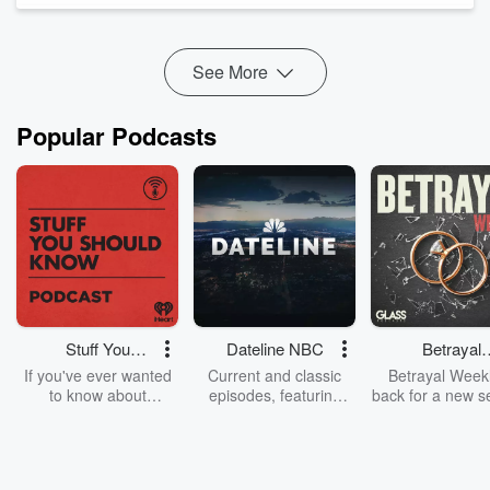
kteří Jirku doslova zahrnuli zajímavostmi z oblas...
Read more
See More
Popular Podcasts
Stuff You
Dateline NBC
Betrayal
Should Know
Weekly
If you've ever wanted
Current and classic
Betrayal Weekl
to know about
episodes, featuring
back for a new s
champagne, satanism,
compelling true-crime
Every Thursd
the Stonewall Uprising,
mysteries, powerful
Betrayal Wee
chaos theory, LSD, El
documentaries and in-
shares first-h
Nino, true crime and
depth investigations.
accounts of br