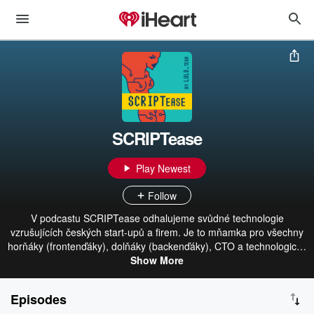
SCRIPTease
Play Newest
Follow
V podcastu SCRIPTease odhalujeme svůdné technologie
vzrušujících českých start-upů a firem. Je to mňamka pro všechny
horňáky (frontenďáky), dolňáky (backenďáky), CTO a technologické
nadšence! Dozvíte se, jak se vyvíjí globální produkty a jakou mají
Show More
architekturu raketově rostoucí start-upy, zajímavé české firmy i
inovativní korporace. Připoj se k Jirkovi Bachelovi z vyhlášeného
Episodes
SCRIPTease clubu zvaného LOLO.team a jeho hostům do předního