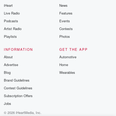
Thursday. If you would
iHeart
News
like to share your
you can reach o
Live Radio
Features
the Betrayal Te
emailing them
Podcasts
Events
betrayalpod@gm
Artist Radio
Contests
m and follow u
Instagram a
Playlists
Photos
@betrayalpod
@glasspodcas
Please join o
INFORMATION
GET THE APP
Substack for addi
exclusive cont
About
Automotive
curated boo
Advertise
Home
recommendation
community
Blog
Wearables
discussions. Si
FREE by clicking
Brand Guidelines
link Beyond Bet
Contest Guidelines
Substack. Join
community dedi
Subscription Offers
to truth, resilien
healing. Your v
Jobs
matters! Be a pa
© 2026 iHeartMedia, Inc.
our Betrayal jou