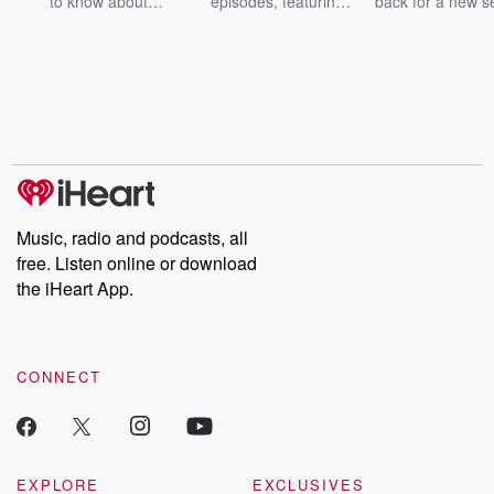
to know about
episodes, featuring
back for a new s
champagne, satanism,
compelling true-crime
Every Thursd
the Stonewall Uprising,
mysteries, powerful
Betrayal Wee
chaos theory, LSD, El
documentaries and in-
shares first-h
Nino, true crime and
depth investigations.
accounts of br
Rosa Parks, then look
Follow now to get the
trust, shocki
no further. Josh and
latest episodes of
deceptions, an
Chuck have you
Dateline NBC
trail of destructi
covered.
completely free, or
leave behind. H
subscribe to Dateline
by Andrea Gun
Premium for ad-free
this weekly on
listening and exclusive
series digs into re
Music, radio and podcasts, all
bonus content:
stories of betray
DatelinePremium.com
the aftermath.
free. Listen online or download
stories of double
the iHeart App.
to dark discove
these are cauti
tales and accou
resilience agains
CONNECT
odds. From t
producers of 
critically accl
Betrayal seri
Betrayal Weekly
new episodes e
EXPLORE
EXCLUSIVES