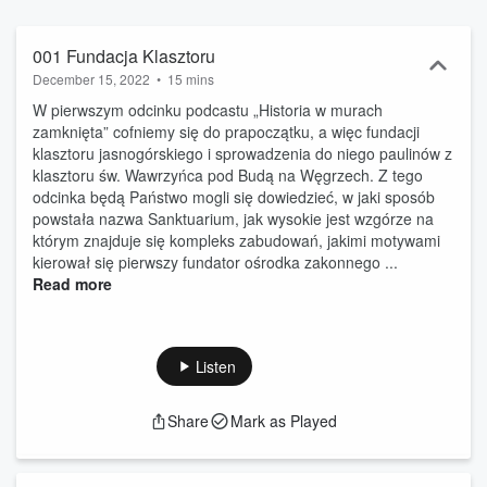
powiązane były z wiarą chrześcijańską. Przedstawiane w audycji
bloki tematyczne pozwolą bliżej poznać tajemnicę i historię kultu
Cudownego Obrazu Matki Bożej Częstochowskiej, który sprawił, że
001 Fundacja Klasztoru
wymurowany kompleks zabudowań sakralnych i mieszkalnych stał
December 15, 2022
•
15 mins
się jednym z największych i najbardziej znanych miejsc
W pierwszym odcinku podcastu „Historia w murach
pielgrzymkowych nie tylko w Polsce, ale i na całym świecie.
zamknięta” cofniemy się do prapoczątku, a więc fundacji
klasztoru jasnogórskiego i sprowadzenia do niego paulinów z
klasztoru św. Wawrzyńca pod Budą na Węgrzech. Z tego
odcinka będą Państwo mogli się dowiedzieć, w jaki sposób
powstała nazwa Sanktuarium, jak wysokie jest wzgórze na
którym znajduje się kompleks zabudowań, jakimi motywami
kierował się pierwszy fundator ośrodka zakonnego ...
Read more
Listen
Share
Mark as Played