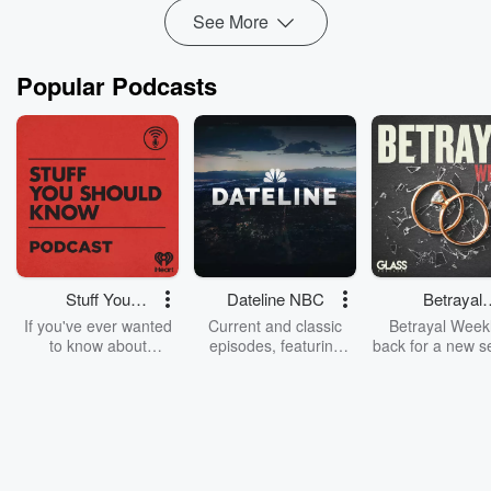
See More
Popular Podcasts
Stuff You
Dateline NBC
Betrayal
Should Know
Weekly
If you've ever wanted
Current and classic
Betrayal Weekl
to know about
episodes, featuring
back for a new s
champagne, satanism,
compelling true-crime
Every Thursd
the Stonewall Uprising,
mysteries, powerful
Betrayal Wee
chaos theory, LSD, El
documentaries and in-
shares first-h
Nino, true crime and
depth investigations.
accounts of br
Rosa Parks, then look
Follow now to get the
trust, shocki
no further. Josh and
latest episodes of
deceptions, an
Chuck have you
Dateline NBC
trail of destructi