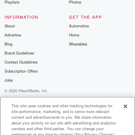
Playlists
Photos
@betrayalpod
@glasspodcas
Please join o
INFORMATION
GET THE APP
Substack for addi
exclusive cont
About
Automotive
curated boo
Advertise
Home
recommendation
community
Blog
Wearables
discussions. Si
FREE by clicking
Brand Guidelines
link Beyond Bet
Contest Guidelines
Substack. Join
community dedi
Subscription Offers
to truth, resilien
healing. Your v
Jobs
matters! Be a pa
© 2026 iHeartMedia, Inc.
our Betrayal jou
Substack.
Help
Privacy Policy
Your Privacy Choices
Terms of Use
AdChoices
This site uses cookies and other tracking technologies for
site performance, marketing, and to serve more relevant
content and advertisements to you. We share information
about your activity on our site with advertising and analytics
vendors and other third parties. You can change your
preferences at any time by clicking "Your Privacy Choices"