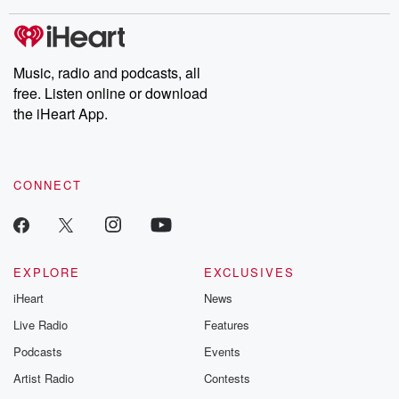
covered.
completely free, or
leave behind. H
subscribe to Dateline
by Andrea Gun
Premium for ad-free
this weekly on
listening and exclusive
series digs into re
Music, radio and podcasts, all
bonus content:
stories of betray
DatelinePremium.com
the aftermath.
free. Listen online or download
stories of double
the iHeart App.
to dark discove
these are cauti
tales and accou
resilience agains
CONNECT
odds. From t
producers of 
critically accl
Betrayal seri
Betrayal Weekly
new episodes e
EXPLORE
EXCLUSIVES
Thursday. If you would
iHeart
News
like to share your
you can reach o
Live Radio
Features
the Betrayal Te
emailing them
Podcasts
Events
betrayalpod@gm
Artist Radio
Contests
m and follow u
Instagram a