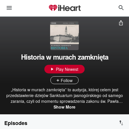
Historia w murach zamknięta
Play Newest
Follow
„Historia w murach zamknięta” to audycja, której celem jest
przedstawienie dziejów Sanktuarium jasnogórskiego od samego
zarania, czyli od momentu sprowadzenia zakonu św. Pawła
Pustelnika i powołania klasztoru, aż po czasy współczesne. Dr
Show More
Adrian Kosowski, historyk przybliża momenty, wydarzenia, które
były przełomowe dla Jasnej Góry, ale także oddziaływały na losy
Episodes
narodu i państwa polskiego, które od samego początku ściśle