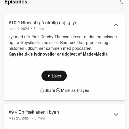
Episodes
#10 // Blowjob på utrolig dejlig fyr
June 1, 2024
•
6 mins
Lyt med når Emil Darchy Thomsen læser endnu en episode
op fra Gaysite.dk's noveller. Bemærk I har premiere og
historien udkommer sammen med podcasten.
Gaysite.dk's lydnoveller er udgivet af Made4Media
Listen
Share
Mark as Played
#9 // En fræk aften i byen
May 25, 2024
•
8 mins
🌙 En nat du aldrig vil glemme🌙