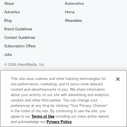
exclusive cont
About
Automotive
curated boo
Advertise
Home
recommendation
community
Blog
Wearables
discussions. Si
FREE by clicking
Brand Guidelines
link Beyond Bet
Contest Guidelines
Substack. Join
community dedi
Subscription Offers
to truth, resilien
healing. Your v
Jobs
matters! Be a pa
© 2026 iHeartMedia, Inc.
our Betrayal jou
Substack.
Help
Privacy Policy
Your Privacy Choices
Terms of Use
AdChoices
This site uses cookies and other tracking technologies for
site performance, marketing, and to serve more relevant
content and advertisements to you. We share information
about your activity on our site with advertising and analytics
vendors and other third parties. You can change your
preferences at any time by clicking "Your Privacy Choices"
in the footer of the site. By continuing to use the site, you
agree to our
Terms of Use
including our class action waiver,
Gaysite.dk - dit foretrukne lydpornounivers
and acknowledge our
Privacy Policy
.