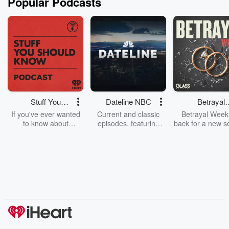
Popular Podcasts
Stuff You
Dateline NBC
Betrayal
Should Know
Weekly
If you've ever wanted
Current and classic
Betrayal Weekl
to know about
episodes, featuring
back for a new s
champagne, satanism,
compelling true-crime
Every Thursd
the Stonewall Uprising,
mysteries, powerful
Betrayal Wee
chaos theory, LSD, El
documentaries and in-
shares first-h
Nino, true crime and
depth investigations.
accounts of br
Rosa Parks, then look
Follow now to get the
trust, shocki
no further. Josh and
latest episodes of
deceptions, an
Chuck have you
Dateline NBC
trail of destructi
covered.
completely free, or
leave behind. H
subscribe to Dateline
by Andrea Gun
Premium for ad-free
this weekly on
listening and exclusive
series digs into re