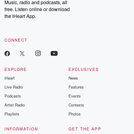
Music, radio and podcasts, all
bonus content:
stories of betray
DatelinePremium.com
the aftermath.
free. Listen online or download
stories of double
the iHeart App.
to dark discove
these are cauti
tales and accou
resilience agains
CONNECT
odds. From t
producers of 
critically accl
Betrayal seri
Betrayal Weekly
new episodes e
EXPLORE
EXCLUSIVES
Thursday. If you would
iHeart
News
like to share your
you can reach o
Live Radio
Features
the Betrayal Te
emailing them
Podcasts
Events
betrayalpod@gm
Artist Radio
Contests
m and follow u
Instagram a
Playlists
Photos
@betrayalpod
@glasspodcas
Please join o
INFORMATION
GET THE APP
Substack for addi