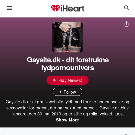
Gaysite.dk - dit foretrukne
lydpornounivers
Play Newest
Follow
Gaysite.dk er et gratis website fyldt med frække homonoveller og
sexnoveller for mænd, der har sex med mænd... Gaysite.dk blev
lanceret den 30 maj 2019 og er stille og roligt vokset. Læs
presseomtalen af lanceringen af lydpornouniverset produceret af
Show More
Made4Media for Gaysite.dk