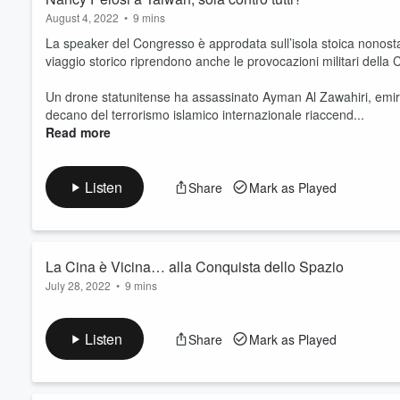
August 4, 2022
•
9 mins
La speaker del Congresso è approdata sull’isola stoica nonost
viaggio storico riprendono anche le provocazioni militari della
Un drone statunitense ha assassinato Ayman Al Zawahiri, emi
decano del terrorismo islamico internazionale riaccend...
Read more
Listen
Share
Mark as Played
La Cina è Vicina… alla Conquista dello Spazio
July 28, 2022
•
9 mins
- La Cina spedisce in orbita il secondo segmento del suo prototi
completare un processo di intensa investigazione dello spazio ce
Listen
Share
Mark as Played
- Il mondo brucia e non sembra neppure più una notizia. Ad ac
affini. Ma soprattutto, numerose conseguenz...