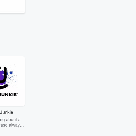
Junkie
ng about a
case always
couring the
r the truth