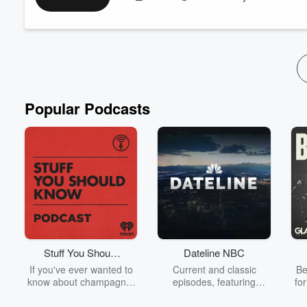
- Le prospettive di una virata autoritaria si fanno sempre più c
- Cartine da 100, sigari “costosi” e crisi per la classe media. L’
Buon ascolto!
Popular Podcasts
Stuff You Should
Dateline NBC
Know
If you've ever wanted to
Current and classic
Be
know about champagne,
episodes, featuring
fo
satanism, the Stonewall
compelling true-crime
Uprising, chaos theory,
mysteries, powerful
We