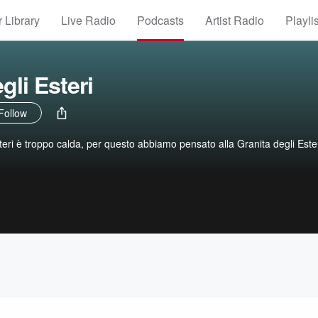
 Library
Live Radio
Podcasts
Artist Radio
Playli
gli Esteri
Follow
teri è troppo calda, per questo abbiamo pensato alla Granita degli Ester