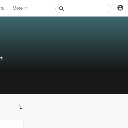
More
sts
News
Features
Events
Contests
Photos
i: