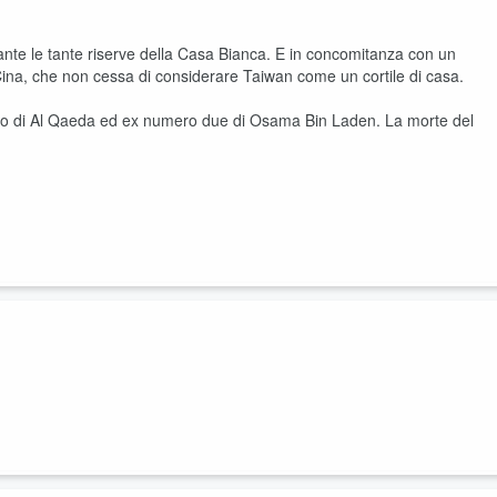
ante le tante riserve della Casa Bianca. E in concomitanza con un
 Cina, che non cessa di considerare Taiwan come un cortile di casa.
ro di Al Qaeda ed ex numero due di Osama Bin Laden. La morte del
po di laboratorio scientifico spaziale. Il Dragone si appresta a
leste. Una spia d’allarme per le relazioni bilaterali con l’Occidente?
comunare gli incendi in Francia (Gironda) e California, molte cause