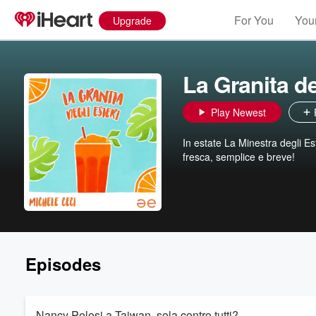
For You
Your
Upgrade
La Granita de
Play Newest
In estate La Minestra degli Es
fresca, semplice e breve!
Episodes
Nancy Pelosi a Taiwan, sola contro tutti?