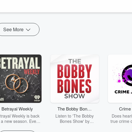
oncrete in Tunisia
inflazione tedesca sulla copertina di Der Spiegel
See More
Betrayal Weekly
The Bobby Bones
Crime 
Show
trayal Weekly is back
Listen to 'The Bobby
Does heari
r a new season. Every
Bones Show' by
true crime 
Thursday, Betrayal
downloading the daily full
leave you s
ekly shares first-hand
replay.
internet fo