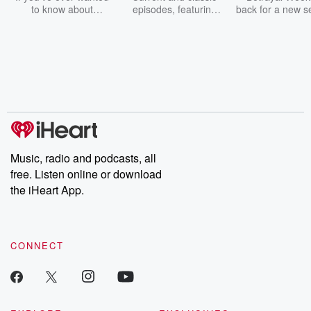
to know about
episodes, featuring
back for a new s
champagne, satanism,
compelling true-crime
Every Thursd
the Stonewall Uprising,
mysteries, powerful
Betrayal Wee
chaos theory, LSD, El
documentaries and in-
shares first-h
Nino, true crime and
depth investigations.
accounts of br
Rosa Parks, then look
Follow now to get the
trust, shocki
no further. Josh and
latest episodes of
deceptions, an
Chuck have you
Dateline NBC
trail of destructi
covered.
completely free, or
leave behind. H
subscribe to Dateline
by Andrea Gun
Premium for ad-free
this weekly on
listening and exclusive
series digs into re
Music, radio and podcasts, all
bonus content:
stories of betray
DatelinePremium.com
the aftermath.
free. Listen online or download
stories of double
the iHeart App.
to dark discove
these are cauti
tales and accou
resilience agains
CONNECT
odds. From t
producers of 
critically accl
Betrayal seri
Betrayal Weekly
new episodes e