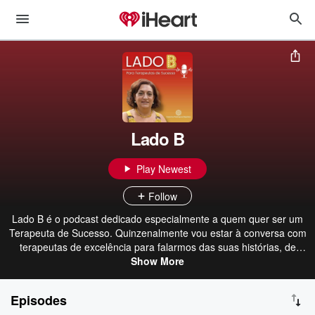
Lado B
Play Newest
Follow
Lado B é o podcast dedicado especialmente a quem quer ser um
Terapeuta de Sucesso. Quinzenalmente vou estar à conversa com
terapeutas de excelência para falarmos das suas histórias, de
como superararm os desafios no mundo das terapias e também
Show More
explorar os segredos do seu sucesso. Eu sou a Catarina Rodrigues
Baptista, Terapeuta, Formadora e Mentora de terapeutas e ajudo-
Episodes
os a criarem um método único e diferenciador nos seus