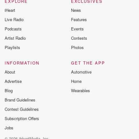
EXPLORE
EXCLUSIVES
Thursday. If you would
iHeart
News
like to share your
you can reach o
Live Radio
Features
the Betrayal Te
emailing them
Podcasts
Events
betrayalpod@gm
Artist Radio
Contests
m and follow u
Instagram a
Playlists
Photos
@betrayalpod
@glasspodcas
Please join o
INFORMATION
GET THE APP
Substack for addi
exclusive cont
About
Automotive
curated boo
Advertise
Home
recommendation
community
Blog
Wearables
discussions. Si
FREE by clicking
Brand Guidelines
link Beyond Bet
Contest Guidelines
Substack. Join
community dedi
Subscription Offers
to truth, resilien
healing. Your v
Jobs
matters! Be a pa
© 2026 iHeartMedia, Inc.
our Betrayal jou