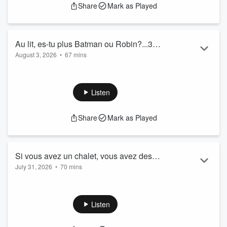
Share
Mark as Played
Au lit, es-tu plus Batman ou Robin?...3
August 3, 2026
•
67 mins
aout
Grand-Moman a déjà été sur le Titanic
Quiz à Gen ; Tu fais quoi si...
Olivier s'est fait piqué par des guêpes
Listen
Share
Mark as Played
Si vous avez un chalet, vous avez des
July 31, 2026
•
70 mins
chances de scorer avec Gen!!...31 juillet
Nouvelles OMG
Micro de Martineau - Radio Espion
Relations amoureuses au travail
Listen
C'tun 10 mais...