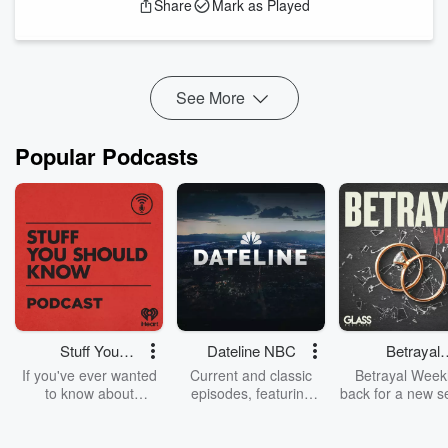
Share
Mark as Played
See More
Popular Podcasts
Stuff You
Dateline NBC
Betrayal
Should Know
Weekly
If you've ever wanted
Current and classic
Betrayal Weekl
to know about
episodes, featuring
back for a new s
champagne, satanism,
compelling true-crime
Every Thursd
the Stonewall Uprising,
mysteries, powerful
Betrayal Wee
chaos theory, LSD, El
documentaries and in-
shares first-h