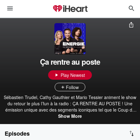
Ça rentre au poste
Play Newest
Follow
Sébastien Trudel, Cathy Gauthier et Mario Tessier animent le show
du retour le plus l’fun à la radio : ÇA RENTRE AU POSTE ! Une
émission unique avec des segments iconiques tel que le Coup de
16h20 et le Monde à Mario. Ne manquez pas Tommy Néron les
Show More
vendredis ! Ta musique. Tes chums. Ton fun.
Episodes