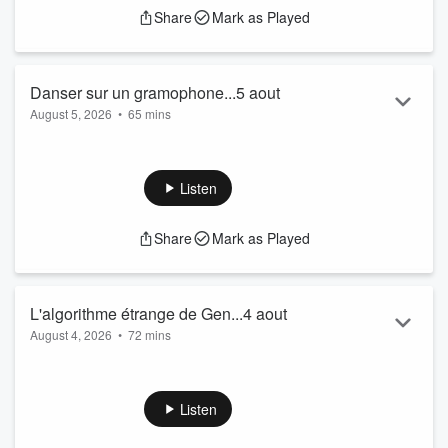
Share
Mark as Played
Danser sur un gramophone...5 aout
August 5, 2026
•
65 mins
Geneviève nous révèle pourquoi elle déteste
changer de lunettes.
Dans les nouvelles OMG, un homme risque la
Listen
prison pour s’être déguisé en Faucheuse.
Avec Martineau, Lucien Casgrain se surpasse
Share
Mark as Played
encore une fois.
ÇA SE FAIT TU ? : dire au serveur que le plat
n’était pas à notre goût… Olivier se prononce !
Dans sa chronique, Geneviève se rend compte
L'algorithme étrange de Gen...4 aout
qu’elle n’a plus 20 ans.
August 4, 2026
•
72 mins
Micro de Martineau - Bruno
Quiz à Gen : Sous ou surévalué
Coup de 16h20
Listen