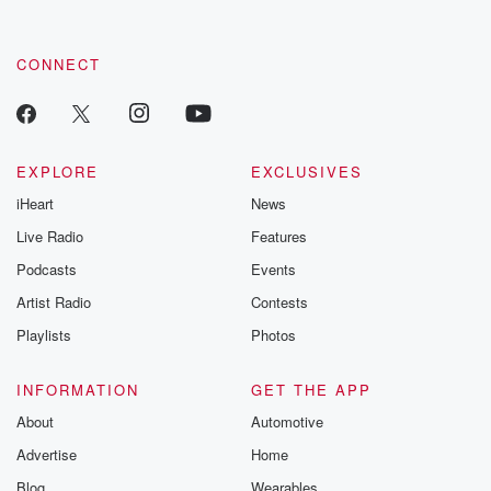
the Betrayal Te
emailing them
betrayalpod@gm
m and follow u
CONNECT
Instagram a
@betrayalpod
@glasspodcas
Please join o
Substack for addi
EXPLORE
EXCLUSIVES
exclusive cont
curated boo
iHeart
News
recommendation
Live Radio
Features
community
discussions. Si
Podcasts
Events
FREE by clicking
link Beyond Bet
Artist Radio
Contests
Substack. Join
Playlists
Photos
community dedi
to truth, resilien
healing. Your v
INFORMATION
GET THE APP
matters! Be a pa
our Betrayal jou
About
Automotive
Substack.
Advertise
Home
Blog
Wearables