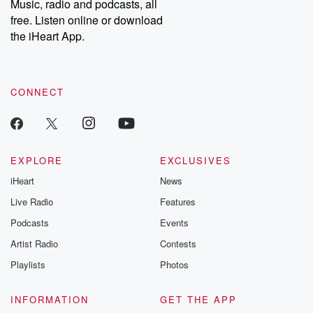
Music, radio and podcasts, all
bonus content:
stories of betray
DatelinePremium.com
the aftermath.
free. Listen online or download
stories of double
the iHeart App.
to dark discove
these are cauti
tales and accou
resilience agains
CONNECT
odds. From t
producers of 
critically accl
Betrayal seri
Betrayal Weekly
new episodes e
EXPLORE
EXCLUSIVES
Thursday. If you would
iHeart
News
like to share your
you can reach o
Live Radio
Features
the Betrayal Te
emailing them
Podcasts
Events
betrayalpod@gm
Artist Radio
Contests
m and follow u
Instagram a
Playlists
Photos
@betrayalpod
@glasspodcas
Please join o
INFORMATION
GET THE APP
Substack for addi