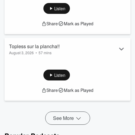
Loto Québec t'amènes voir Céline à Paris
Listen
Share
Mark as Played
Topless sur la plancha!!
August 3, 2026
•
57 mins
Mylène nous dévoile ses secrets de plancha
L'un des bras droits d'All Boivin reçoit sa sentence
De bons vieux souvenirs du bon vieux téléphone
Listen
Share
Mark as Played
See More