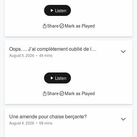
Un resto où la clientèle est complètement nue
Une entreprise québécois connue sur le bord de la
Listen
faillite
Share
Mark as Played
Oops…. J’ai complètement oublié de le
August 5, 2026
•
49 mins
laver!
Les garçons ont découvert une chanson bien
particulière
Les jeunes se feront entendre à Saguenay
Listen
Il y a des choses que l’on ne lave pas souvent…..
Share
Mark as Played
Une amende pour chaise berçante?
August 4, 2026
•
58 mins
Vos amendes les plus ridicules