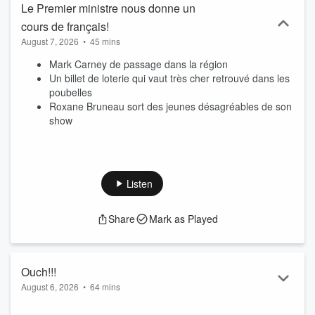
Le Premier ministre nous donne un
cours de français!
August 7, 2026
•
45 mins
Mark Carney de passage dans la région
Un billet de loterie qui vaut très cher retrouvé dans les
poubelles
Roxane Bruneau sort des jeunes désagréables de son
show
Listen
Share
Mark as Played
Ouch!!!
August 6, 2026
•
64 mins
On a tous été casse-cou lorsque l'on était plus jeune!