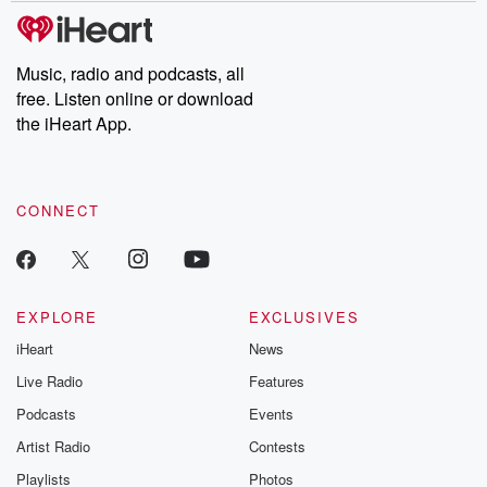
subscribe to Dateline
by Andrea Gun
Premium for ad-free
this weekly on
listening and exclusive
series digs into re
Music, radio and podcasts, all
bonus content:
stories of betray
DatelinePremium.com
the aftermath.
free. Listen online or download
stories of double
the iHeart App.
to dark discove
these are cauti
tales and accou
resilience agains
CONNECT
odds. From t
producers of 
critically accl
Betrayal seri
Betrayal Weekly
new episodes e
EXPLORE
EXCLUSIVES
Thursday. If you would
iHeart
News
like to share your
you can reach o
Live Radio
Features
the Betrayal Te
emailing them
Podcasts
Events
betrayalpod@gm
Artist Radio
Contests
m and follow u
Instagram a
Playlists
Photos
@betrayalpod