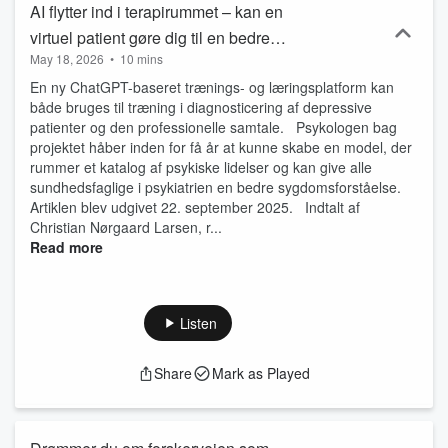
AI flytter ind i terapirummet – kan en
virtuel patient gøre dig til en bedre
May 18, 2026
•
10 mins
psykolog?
En ny ChatGPT-baseret trænings- og læringsplatform kan
både bruges til træning i diagnosticering af depressive
patienter og den professionelle samtale. Psykologen bag
projektet håber inden for få år at kunne skabe en model, der
rummer et katalog af psykiske lidelser og kan give alle
sundhedsfaglige i psykiatrien en bedre sygdomsforståelse.
Artiklen blev udgivet 22. september 2025. Indtalt af
Christian Nørgaard Larsen, r...
Read more
Listen
Share
Mark as Played