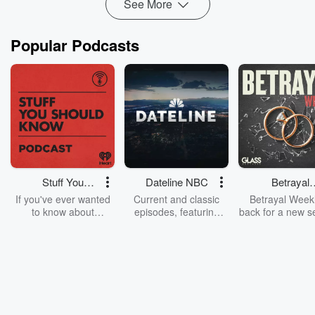
See More
Popular Podcasts
Stuff You
Dateline NBC
Betrayal
Should Know
Weekly
If you've ever wanted
Current and classic
Betrayal Weekl
to know about
episodes, featuring
back for a new s
champagne, satanism,
compelling true-crime
Every Thursd
the Stonewall Uprising,
mysteries, powerful
Betrayal Wee
chaos theory, LSD, El
documentaries and in-
shares first-h
Nino, true crime and
depth investigations.
accounts of br
Rosa Parks, then look
Follow now to get the
trust, shocki
no further. Josh and
latest episodes of
deceptions, an
Chuck have you
Dateline NBC
trail of destructi
covered.
completely free, or
leave behind. H