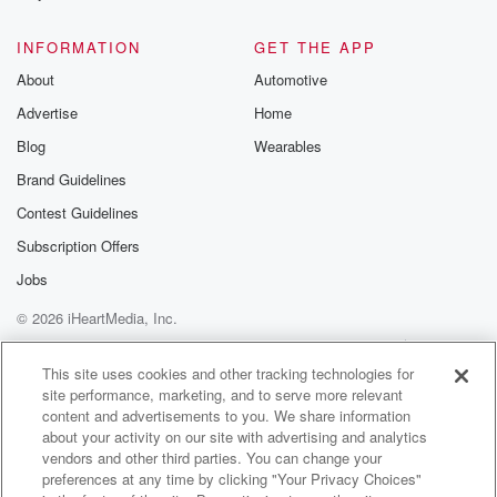
@glasspodcas
Please join o
INFORMATION
GET THE APP
Substack for addi
exclusive cont
About
Automotive
curated boo
Advertise
Home
recommendation
community
Blog
Wearables
discussions. Si
FREE by clicking
Brand Guidelines
link Beyond Bet
Contest Guidelines
Substack. Join
community dedi
Subscription Offers
to truth, resilien
healing. Your v
Jobs
matters! Be a pa
© 2026 iHeartMedia, Inc.
our Betrayal jou
Substack.
Help
Privacy Policy
Your Privacy Choices
Terms of Use
AdChoices
This site uses cookies and other tracking technologies for
site performance, marketing, and to serve more relevant
content and advertisements to you. We share information
about your activity on our site with advertising and analytics
vendors and other third parties. You can change your
preferences at any time by clicking "Your Privacy Choices"