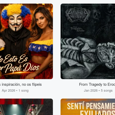
 inspiración, no os flipeis
From Tragedy to Ero
Apr 2026 • 1 song
Jan 2026 • 5 songs