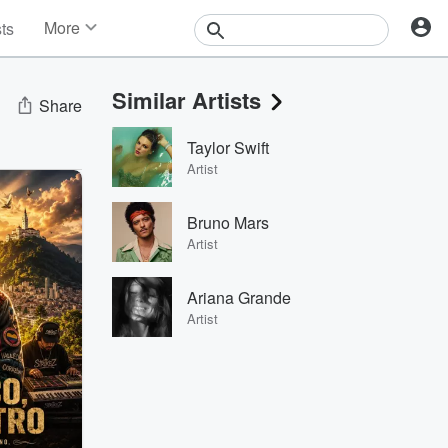
More
sts
News
Features
Similar Artists
Events
Share
Contests
Taylor Swift
Photos
Artist
Bruno Mars
Artist
Ariana Grande
Artist