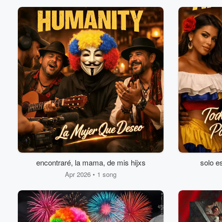
encontraré, la mama, de mis hijxs
solo es
Apr 2026 • 1 song