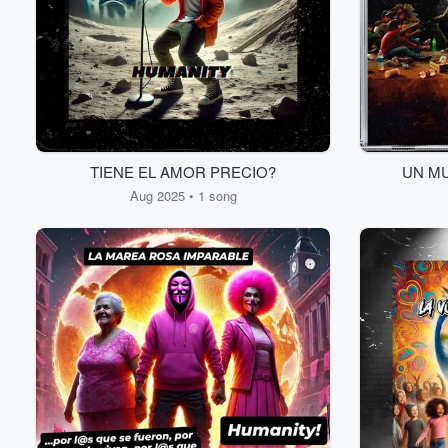
TIENE EL AMOR PRECIO?
UN M
Aug 2025 • 1 song
Volume
60%