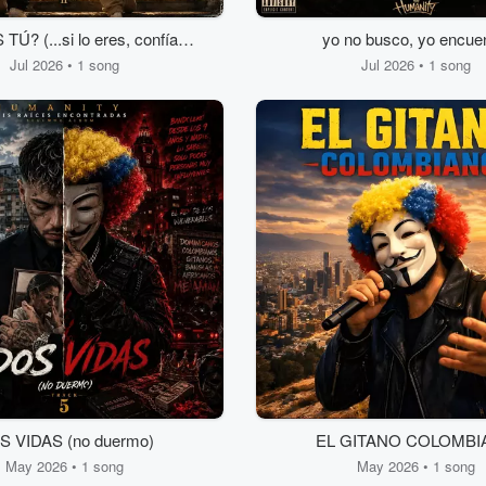
TÚ? (...si lo eres, confía
yo no busco, yo encue
bebé...)
Jul 2026 • 1 song
Jul 2026 • 1 song
S VIDAS (no duermo)
EL GITANO COLOMBI
May 2026 • 1 song
May 2026 • 1 song