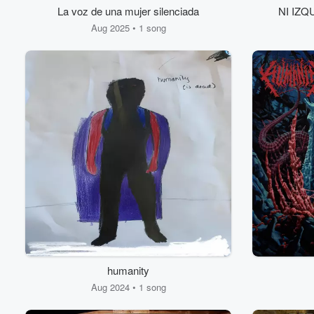
La voz de una mujer silenciada
NI IZQ
Aug 2025 • 1 song
humanity
Aug 2024 • 1 song