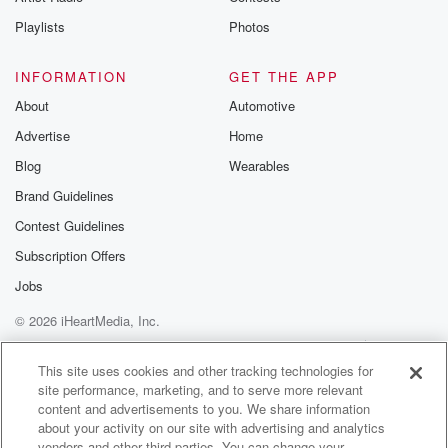
Instagram a
Playlists
Photos
@betrayalpod
@glasspodcas
Please join o
INFORMATION
GET THE APP
Substack for addi
exclusive cont
About
Automotive
curated boo
Advertise
Home
recommendation
community
Blog
Wearables
discussions. Si
FREE by clicking
Brand Guidelines
link Beyond Bet
Contest Guidelines
Substack. Join
community dedi
Subscription Offers
to truth, resilien
healing. Your v
Jobs
matters! Be a pa
© 2026 iHeartMedia, Inc.
our Betrayal jou
Substack.
Help
Privacy Policy
Your Privacy Choices
Terms of Use
AdChoices
This site uses cookies and other tracking technologies for
site performance, marketing, and to serve more relevant
content and advertisements to you. We share information
about your activity on our site with advertising and analytics
vendors and other third parties. You can change your