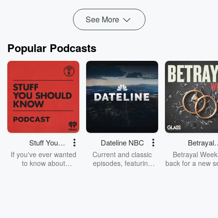
Read more
See More
Popular Podcasts
Stuff You
Dateline NBC
Betrayal
Should Know
Weekly
If you've ever wanted
Current and classic
Betrayal Weekl
to know about
episodes, featuring
back for a new s
champagne, satanism,
compelling true-crime
Every Thursd
the Stonewall Uprising,
mysteries, powerful
Betrayal Wee
chaos theory, LSD, El
documentaries and in-
shares first-h
Nino, true crime and
depth investigations.
accounts of br
Rosa Parks, then look
Follow now to get the
trust, shocki
no further. Josh and
latest episodes of
deceptions, an