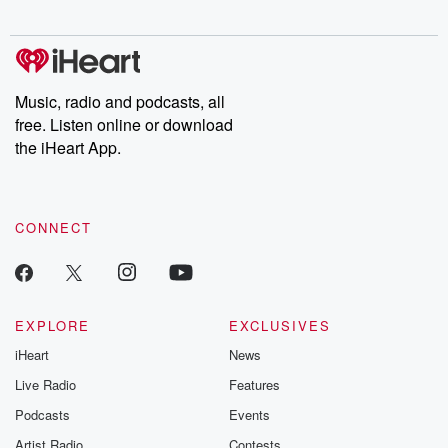
Chuck have you
Dateline NBC
trail of destructi
covered.
completely free, or
leave behind. H
subscribe to Dateline
by Andrea Gun
Premium for ad-free
this weekly on
listening and exclusive
series digs into re
Music, radio and podcasts, all
bonus content:
stories of betray
DatelinePremium.com
the aftermath.
free. Listen online or download
stories of double
the iHeart App.
to dark discove
these are cauti
tales and accou
resilience agains
CONNECT
odds. From t
producers of 
critically accl
Betrayal seri
Betrayal Weekly
new episodes e
EXPLORE
EXCLUSIVES
Thursday. If you would
iHeart
News
like to share your
you can reach o
Live Radio
Features
the Betrayal Te
emailing them
Podcasts
Events
betrayalpod@gm
Artist Radio
Contests
m and follow u