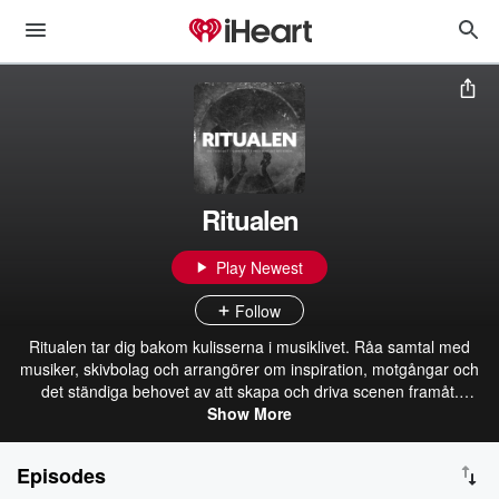
Ritualen
Play Newest
Follow
Ritualen tar dig bakom kulisserna i musiklivet. Råa samtal med
musiker, skivbolag och arrangörer om inspiration, motgångar och
det ständiga behovet av att skapa och driva scenen framåt.
Producerad av Andreas Jarl i samarbete med Suicide Records.
Show More
https://www.instagram.com/ritualenpodcast
https://www.facebook.com/ritualenpodcast
Episodes