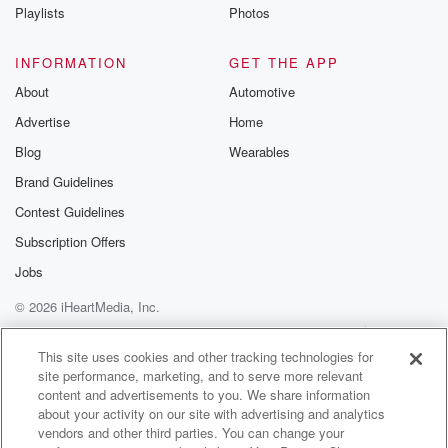
Instagram a
Playlists
Photos
@betrayalpod
@glasspodcas
Please join o
INFORMATION
GET THE APP
Substack for addi
exclusive cont
About
Automotive
curated boo
Advertise
Home
recommendation
community
Blog
Wearables
discussions. Si
FREE by clicking
Brand Guidelines
link Beyond Bet
Contest Guidelines
Substack. Join
community dedi
Subscription Offers
to truth, resilien
healing. Your v
Jobs
matters! Be a pa
© 2026 iHeartMedia, Inc.
our Betrayal jou
Substack.
Help
Privacy Policy
Your Privacy Choices
Terms of Use
AdChoices
This site uses cookies and other tracking technologies for
site performance, marketing, and to serve more relevant
content and advertisements to you. We share information
about your activity on our site with advertising and analytics
vendors and other third parties. You can change your