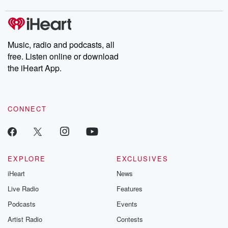
covered.
completely free, or
leave behind. H
subscribe to Dateline
by Andrea Gun
Premium for ad-free
this weekly on
listening and exclusive
series digs into re
Music, radio and podcasts, all
bonus content:
stories of betray
DatelinePremium.com
the aftermath.
free. Listen online or download
stories of double
the iHeart App.
to dark discove
these are cauti
tales and accou
resilience agains
CONNECT
odds. From t
producers of 
critically accl
Betrayal seri
Betrayal Weekly
new episodes e
EXPLORE
EXCLUSIVES
Thursday. If you would
iHeart
News
like to share your
you can reach o
Live Radio
Features
the Betrayal Te
emailing them
Podcasts
Events
betrayalpod@gm
Artist Radio
Contests
m and follow u