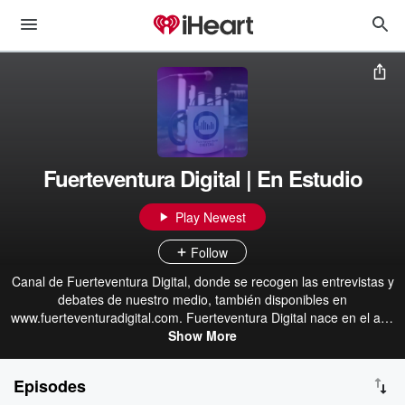
Fuerteventura Digital | En Estudio
Play Newest
Follow
Canal de Fuerteventura Digital, donde se recogen las entrevistas y
debates de nuestro medio, también disponibles en
www.fuerteventuradigital.com. Fuerteventura Digital nace en el año
2000, siendo el primer diario de la isla que vio la luz con presencia
Show More
íntegra en Internet. Tras todos estos años de dar cobertura a la
realidad informativa de la isla, y poco antes del triste fallecimiento
Episodes
de su fundador, Sebastián Martín, se produce a finales de 2023 el