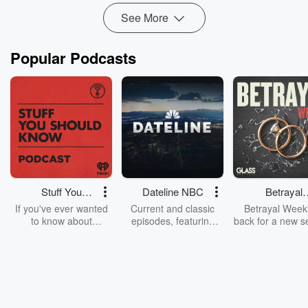
Read more
See More
Popular Podcasts
Stuff You
Dateline NBC
Betrayal
Should Know
Weekly
If you've ever wanted
Current and classic
Betrayal Weekl
to know about
episodes, featuring
back for a new s
champagne, satanism,
compelling true-crime
Every Thursd
the Stonewall Uprising,
mysteries, powerful
Betrayal Wee
chaos theory, LSD, El
documentaries and in-
shares first-h
Nino, true crime and
depth investigations.
accounts of br
Rosa Parks, then look
Follow now to get the
trust, shocki
no further. Josh and
latest episodes of
deceptions, an
Chuck have you
Dateline NBC
trail of destructi