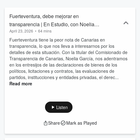
traspaso del medio al periodista majorero Janey Castañeyra. Este
diario online reaparece el primer trimestre de 2024, reunificando
los dos dominios que ampararon al decano de la prensa digital
Fuerteventura, debe mejorar en
majorera, fuerteventuradigital.com y fuerteventuradigital.net,
transparencia | En Estudio, con Noelia
renovando su imagen, y aprovechando todas las oportunidades
April 23, 2026
•
64 mins
García
que ofrecen las nuevas tecnologías para elevar sus contenidos al
siguiente nivel. Con la apertura de un estudio en la zona centro de
Fuerteventura tiene la peor nota de Canarias en
la capital majorera, Fuerteventura Digital cuenta por primera vez
transparencia, lo que nos lleva a interesarnos por los
con un espacio físico donde generar contenidos propios, vídeos,
detalles de esta situación. Con la titular del Comisionado de
pódcasts, entrevistas, textos… pero conservando la identidad de
Transparencia de Canarias, Noelia García, nos adentramos
esta plataforma histórica, un medio de comunicación enteramente
en los entresijos de las declaraciones de bienes de los
digital.
políticos, licitaciones y contratos, las evaluaciones de
partidos, institucciones y entidades privadas, el derec...
Read more
Listen
Share
Mark as Played